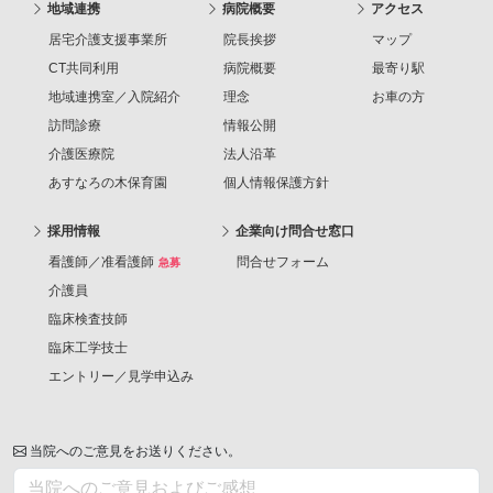
地域連携
病院概要
アクセス
居宅介護支援事業所
院長挨拶
マップ
CT共同利用
病院概要
最寄り駅
地域連携室／入院紹介
理念
お車の方
訪問診療
情報公開
介護医療院
法人沿革
あすなろの木保育園
個人情報保護方針
採用情報
企業向け問合せ窓口
看護師／准看護師
問合せフォーム
急募
介護員
臨床検査技師
臨床工学技士
エントリー／見学申込み
当院へのご意見をお送りください。